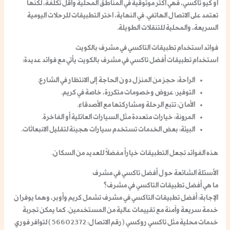
أو كيو تاكسي، فهي أكثر موثوقية في المناطق المحلية وأقل تكلفة، لكنها
تعتمد على الاتصال الهاتفي. في النهاية، اختر التطبيقات للرحلات اليومية
السريعة، والمحلية للتنقلات الطويلة.
فوائد استخدام تطبيقات التاكسي في مشرف بالكويت
استخدام تطبيقات أفضل تاكسي في مشرف بالكويت يأتي مع فوائد عديدة:
الراحة
: حجز من المنزل دون الحاجة إلى الانتظار في الشارع.
التوفير
: عروض وخصومات متكررة، خاصة في كريم.
الأمان
: تتبع الرحلة ومشاركتها مع الأصدقاء.
المرونة
: خيارات متعددة مثل السيارات العائلية أو الفاخرة.
البيئة
: بعض الخدمات تستخدم سيارات هجينة لتقليل الانبعاثات.
هذه الفوائد تجعل التطبيقات خياراً مفضلاً للعديد من السكان.
الأسئلة الشائعة حول أفضل تاكسي في مشرف
ما هي أفضل تطبيقات التاكسي في مشرف؟
الإجابة
: أفضل تطبيقات التاكسي في مشرف تشمل كريم وأوبر، وهما يوفران
خدمة سريعة وآمنة مع تقييمات عالية من المستخدمين. كما يمكن تجربة
خدمات محلية مثل تاكسي روكسي (رقم الاتصال:
56602372
) لتوافر فوري