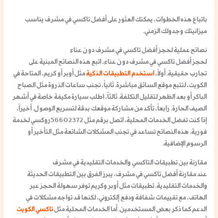
باتباع هذه الخطوات، يمكنك العثور على أفضل تاكسي في مشرف يناسب
ميزانيتك وجدولك الزمني.
نصائح عملية لحجز أفضل تاكسي في مشرف دون عناء
لحجز أفضل تاكسي في مشرف دون عناء، اتبع هذه النصائح المبنية على
تجارب حقيقية. أولاً،
استخدم التطبيقات الذكية
مثل أوبر أو كريم، المتاحة في
الكويت، لتتبع موقع السائق مباشرة. ثانياً، تجنب ساعات الذروة مثل الصباح
الباكر أو بعد الظهر لتقليل التكلفة. ثالثاً، اطلب سيارة مكيفة خاصة في أشهر
الصيف الحارة. رابعاً، تأكد من مشاركة موقعك بدقة لتسريع الوصول. أخيراً،
إذا كنت تفضل الخدمات المحلية، اتصل برقم مثل
56602372
روكسي لخدمة
فورية. هذه النصائح تساعد في تجنب المشكلات الشائعة مثل التأخير أو
الرسوم الإضافية.
مقارنة بين تطبيقات التاكسي والخدمات التقليدية في مشرف
عند مقارنة أفضل تاكسي في مشرف، يبرز الفرق بين التطبيقات الحديثة
والخدمات التقليدية. تطبيقات مثل أوبر وكريم توفر سهولة الحجز عبر
الهاتف، مع تقييمات شفافة ودفع إلكتروني، لكنها قد تواجه مشكلات في
الدعم كما ذكر بعض المستخدمين. أما الخدمات المحلية مثل
تاكسي الكويت