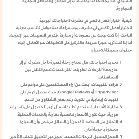
التقليدي. هذا يجعلها مثالية للذهاب إلى المطار أو المناطق التجارية
المجاورة.
كيفية اختيار أفضل تاكسي في مشرف لاحتياجاتك اليومية
لاختيار أفضل تاكسي في مشرف، يجب مراعاة عدة عوامل تتناسب مع نية
الباحث. إذا كنت تبحث عن معلومات أو مقارنة، فكر في التقييمات عبر الإنترنت.
أما إذا كنت تريد حجزاً سريعاً، فالتركيز على التطبيقات هو الأفضل. إليك
خطوات بسيطة للاختيار:
تحديد احتياجاتك
: هل تحتاج رحلة قصيرة داخل مشرف أم إلى
خارجها؟ للرحلات الطويلة، اختر خدمات تدعم التنقل بين
المحافظات.
قراءة التقييمات
: ابحث عن آراء المستخدمين على مواقع مثل
Tripadvisor أو Google Reviews، حيث يحصل كريم على
تقييمات إيجابية في الكويت رغم بعض الشكاوى من الدعم.
مقارنة الأسعار
: استخدم تطبيقات مثل أوبر للحصول على تقديرات
فورية، حيث تكون الأسعار تنافسية مقارنة بالخدمات المحلية.
التحقق من السلامة
: تأكد من أن السائق مرخص وأن السيارة
مجهزة بأحزمة أمان.
الحجز المسبق
: للرحلات المهمة، احجز عبر التطبيق لتجنب التأخير.