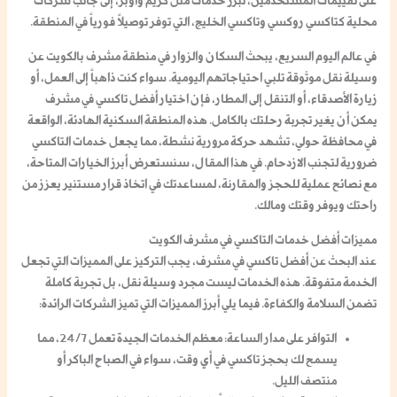
على تقييمات المستخدمين، تبرز خدمات مثل كريم وأوبر، إلى جانب شركات
محلية كتاكسي روكسي وتاكسي الخليج، التي توفر توصيلاً فورياً في المنطقة.
في عالم اليوم السريع، يبحث السكان والزوار في منطقة مشرف بالكويت عن
وسيلة نقل موثوقة تلبي احتياجاتهم اليومية. سواء كنت ذاهباً إلى العمل، أو
زيارة الأصدقاء، أو التنقل إلى المطار، فإن اختيار أفضل تاكسي في مشرف
يمكن أن يغير تجربة رحلتك بالكامل. هذه المنطقة السكنية الهادئة، الواقعة
في محافظة حولي، تشهد حركة مرورية نشطة، مما يجعل خدمات التاكسي
ضرورية لتجنب الازدحام. في هذا المقال، سنستعرض أبرز الخيارات المتاحة،
مع نصائح عملية للحجز والمقارنة، لمساعدتك في اتخاذ قرار مستنير يعزز من
راحتك ويوفر وقتك ومالك.
مميزات أفضل خدمات التاكسي في مشرف الكويت
عند البحث عن أفضل تاكسي في مشرف، يجب التركيز على المميزات التي تجعل
الخدمة متفوقة. هذه الخدمات ليست مجرد وسيلة نقل، بل تجربة كاملة
تضمن السلامة والكفاءة. فيما يلي أبرز المميزات التي تميز الشركات الرائدة:
التوافر على مدار الساعة
: معظم الخدمات الجيدة تعمل 24/7، مما
يسمح لك بحجز تاكسي في أي وقت، سواء في الصباح الباكر أو
منتصف الليل.