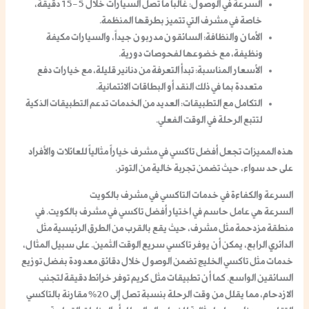
السرعة في الوصول
: غالباً ما تصل السيارات خلال 5-15 دقيقة،
خاصة في مشرف التي تتميز بطرقها المنظمة.
الأمان والنظافة
: السائقون مدربون جيداً، والسيارات مكيفة
ونظيفة، مع خضوعها لفحوصات دورية.
الأسعار المناسبة
: تبدأ التعرفة من دنانير قليلة، مع خيارات دفع
متعددة بما في ذلك النقد أو البطاقات الائتمانية.
التكامل مع التطبيقات
: العديد من الخدمات تدعم التطبيقات الذكية
لتتبع الرحلة في الوقت الفعلي.
هذه المميزات تجعل أفضل تاكسي في مشرف خياراً مثالياً للعائلات والأفراد
على حد سواء، حيث تضمن تجربة خالية من التوتر.
السرعة والكفاءة في خدمات التاكسي في مشرف بالكويت
السرعة هي عامل حاسم في اختيار أفضل تاكسي في مشرف بالكويت. في
منطقة مزدحمة مثل مشرف، حيث يقع بالقرب من الطرق الرئيسية مثل
الدائري الرابع، يمكن أن يوفر تاكسي سريع الوقت الثمين. على سبيل المثال،
خدمات مثل تاكسي الخليج تضمن الوصول خلال دقائق معدودة بفضل توزيع
السائقين الواسع. كما أن تطبيقات مثل كريم توفر خرائط دقيقة لتجنب
الازدحام، مما يقلل من وقت الرحلة بنسبة تصل إلى 20% مقارنة بالتاكسي