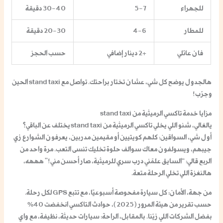
للجهراء
5-7
30-40 دقيقة
للمطار
4-6
20-30 دقيقة
فان عائلي
+2 دينار إضافي
حسب الحجز
هالجدول يوضح كل شي، عشان تختار براحتك. تواصل مع stand taxi الحين
وجرّب!
مزايا خدمة تاكسي الرميثية من stand taxi
يالغالي، شنو اللي يخلي تاكسي الرميثية من stand taxi يختلف عن الباقي؟
أول شي، السواقين: كلهم كويتيين أو مقيمين مدربين، يعرفون الشوارع زي
جيبهم، ويسولفون معاك سوالف حلوة تخليك تنسى التعب. مرة واحد من
الربع قالي: “السايق علمّني درب سري للرميثية، صار أحسن مني!” هههه،
هالنغزة اللي تخلي الرحلة متعة.
من جهة، الأمان: كل سيارة مفحوصة أسبوعيًا، مع تتبع GPS لكل رحلة.
حسب تقرير من هيئة المرور (2025)، حوادث التاكسي انخفضت 40%
بفضل الشركات اللي زيّنا. بالمقابل، الراحة: سيارات حديثة، نظيفة، مع واي