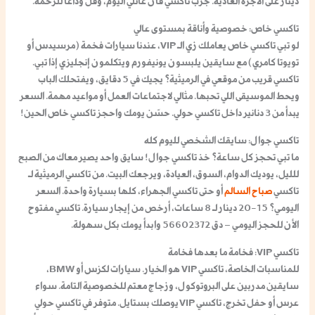
دينار على الأجرة العادية. جرّب
تاكسي فان عائلي
اليوم، وقل وداعًا للزحمة.
تاكسي خاص: خصوصية وأناقة بمستوى عالي
لو تبي
تاكسي خاص
يعاملك زي الـ VIP، عندنا سيارات فخمة (مرسيدس أو
تويوتا كامري) مع سايقين يلبسون يونيفورم ويتكلمون إنجليزي إذا تبي.
تاكسي قريب من موقعي
في الرميثية؟ يجيك في 5 دقايق، ويفتحلك الباب
ويحط الموسيقى اللي تحبها. مثالي لاجتماعات العمل أو مواعيد مهمة. السعر
يبدأ من 3 دنانير داخل
تاكسي حولي
. حسّن يومك واحجز
تاكسي خاص
الحين!
تاكسي جوال: سايقك الشخصي لليوم كله
ما تبي تحجز كل ساعة؟ خذ
تاكسي جوال
! سايق واحد يصير معاك من الصبح
للليل، يوديك الدوام، السوق، العيادة، ويرجعك البيت. من
تاكسي الرميثية
لـ
تاكسي
صباح السالم
أو حتى
تاكسي الجهراء
، كلها بسيارة واحدة. السعر
اليومي؟ 15-20 دينار لـ 8 ساعات، أرخص من إيجار سيارة.
تاكسي مفتوح
الأن
للحجز اليومي – دق 56602372 وابدأ يومك بكل سهولة.
تاكسي VIP: فخامة ما بعدها فخامة
للمناسبات الخاصة،
تاكسي VIP
هو الخيار. سيارات لكزس أو BMW،
سايقين مدربين على البروتوكول، وزجاج معتم للخصوصية التامة. سواء
عرس أو حفل تخرج،
تاكسي VIP
يوصلك بستايل. متوفر في
تاكسي حولي