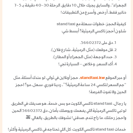
الجهراء
“، والسايق يجيك خلال 10 دقايق. الرحلة 30-40 دقيقة بـ 5-7
دنانير فقط، أرخص وأسرع من التطبيقات!
كيفية الحجز: خطوات سهلة مع stand taxi
شلون أحجز تاكسي الرميثية؟ أبسط شي:
دق على 56602372.
قل موقعك (مثل: الرميثية، شارع فلان).
حدد الوجهة (مثل: الجهراء أو المطار).
أكد السعر، وخلاص – السيارة تجي!
أو عبر الموقع
standtaxi.kw
، حجز أونلاين في ثواني. لو عندك أسئلة، مثل
“جم السعر لتكسي 24 ساعة الرميثية؟”، ردينا فوري. سهل، مو؟ احجز
الحين ولا تفوت الفرصة!
يا رجال، stand taxi تاكسي الكويت مو بس خدمة، هو صديقك في الطريق.
لو تبي تاكسي الرميثية اللي يفهمك ويوصلك بأمان، دق 56602372 الحين
واحجز رحلتك. ما راح تندم، صدقني! نشوفك بالطريق، يالغالي. 🚕
خدمات stand taxi تاكسي الكويت: كل اللي تحتاجه في تاكسي الرميثية وأكثر!