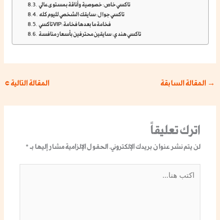
تاكسي خاص: خصوصية وأناقة بمستوى عالي
تاكسي جوال: سايقك الشخصي لليوم كله
تاكسي VIP: فخامة ما بعدها فخامة
تاكسي هندي: سايقين محترفين بأسعار منافسة
→
المقالة السابقة
المقالة التالية
←
اترك تعليقاً
لن يتم نشر عنوان بريدك الإلكتروني.
الحقول الإلزامية مشار إليها بـ
*
اكتب
هنا...