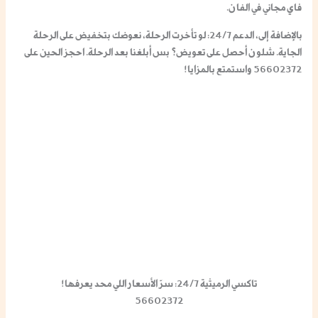
فاي مجاني في الفان.
بالإضافة إلى، الدعم 24/7: لو تأخرت الرحلة، نعوضك بتخفيض على الرحلة
الجاية. شلون أحصل على تعويض؟ بس أبلغنا بعد الرحلة. احجز الحين على
56602372 واستمتع بالمزايا!
تاكسي الرميثية 24/7: سرّ الأسعار اللي محد يعرفها!
56602372