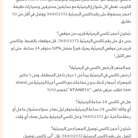
الكويت
، تغطي كل شوارع الرميثية مع سايقين محترفين وسيارات نظيفة.
احجز بسهولة على
رقم تاكسي الرميثية 56602372
ووصل في أقل من 10
دقايق.
شلون أحجز تكسي الرميثية قريب من موقعي؟
بس دق على
رقم تاكسي الرميثية 56602372
، قل موقعك بالضبط، و
تاكسي
قريب من موقعي الرميثية
يجيك فورًا بفضل GPS. متوفر 24 ساعة، حتى لو
نص الليل!
جم السعر لأرخص تاكسي في الرميثية؟
أرخص تاكسي في الرميثية
يبدأ من 1 دينار داخل المنطقة، ومن 5 دنانير
للجهراء. أسعار ثابتة بدون مفاجآت مع
تاكسي أجرة الرميثية
من stand
taxi. اطلب عرض خاص: “STAND10” لخصم 10%.
هل في تاكسي 24 ساعة الرميثية؟
أي والله!
تاكسي 24 ساعة الرميثية
متوفر ليل نهار، سواء مشوار عاجل أو
رحلة متأخرة. دق 56602372 وخل
تكسي الرميثية
يشيل همك أي وقت.
شلون أحجز تاكسي توصيل الجهراء من الرميثية؟
اتصل على
رقم تاكسي الرميثية 56602372
، قل “أبي
تاكسي توصيل