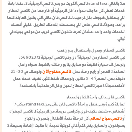
هلا يالغالي،
stand taxi تاكسي الكويت
مو بس
تاكسي الرميثية
، لا، عندنا باقة
خدمات تغطي كل حاجتك سواء داخل الرميثية أو خارجها. من
تاكسي المطار
اللي يستقبل ضيوفك بكل ترحيب، لـ
تاكسي فان عائلي
اللي يشيل العايلة كلها
براحة، وصولاً لـ
تاكسي خاص
اللي يحسسك إنك ملك الطريق. خليني أفصلك
الخدمات واحد واحد، عشان تعرف شلون
تاكسي قريب من موقعي
يجيك في
ثواني.
تاكسي المطار: وصول واستقبال بدون تعب
تبي
تاكسي المطار
من الرميثية؟ دق
رقم تاكسي الرميثية 56602372
،
ونرسل لك سيارة نظيفة مع سايق يتابع رحلتك بالضبط. سواء واصل
الساعة 3 الفجر أو رايح رحلة عمل،
تاكسي مفتوح الأن
ونوصلك في 20-25
دقيقة بس. السعر؟ 4-6 دنانير، ولو معاك شنط كثير، نضيف خدمة حمل
الأمتعة مجانًا. احجز
تاكسي المطار
الحين وخل الرحلة تبدأ بابتسامة!
تاكسي فان عائلي: راحة للكبار والصغار
العايلة كبيرة وتبي تنقل براحة؟
تاكسي فان عائلي
من
stand taxi
يركب 7
أشخاص + شنط، مكيف قوي وكراسي مريحة. من الرميثية لـ
تاكسي الجهراء
أو
تاكسي صباح السالم
، كل الرحلة متعة. الأطفال يلعبون، والكبار
يسولفون، والسايق يغني لكم أغاني كويتية قديمة إذا طلبت! إضافة بسيطة 2