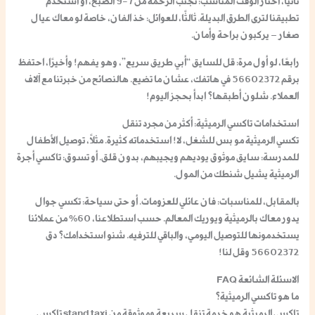
ثانيًا، اختار الوقت المناسب: تجنب الزحمة من 7-9 الصبح، أو استخدم
تطبيقنا لترى الطرق البديلة. ثالثًا، للعوائل: خذ الفان، خاصة لو معاك عيال
صغار – يركبون براحة وأمان.
رابعًا، لو أول مرة: قل للسايق “أبي طريق سريع”، وهو يفهم! وأخيرًا، احتفظ
برقم 56602372 في هاتفك، عشان ما تضيع. هالنصائح من خبرتنا مع آلاف
العملاء. شلون أطبقها؟ ابدأ بحجز اليوم!
استخدامات تاكسي الرميثية: أكثر من مجرد تنقل
تكسي الرميثية مو بس للشغل، لا! استخدماته كثيرة. مثلاً، توصيل الأطفال
للمدرسة: سايق موثوق يوديهم ويجيبهم، بدون قلق. أو تسوق: تاكسي أجرة
الرميثية يشيل شنطك من المول.
بالمقابل، للمناسبات: فان عائلي للعزومات. أو حتى سياحة: تكسي جوال
يدور معاك بالرميثية ويوريك المعالم. حسب استطلاعنا، 60% من عملائنا
يستخدمونها للتوصيل اليومي، والباقي للترفيه. شنو استخدامك؟ دق
56602372 وقل لنا!
الاسئلة الشائعة FAQ
ما هو تاكسي الرميثية؟
تاكسي الرميثية
هو خدمة تنقل سريعة وموثوقة من
stand taxi تاكسي