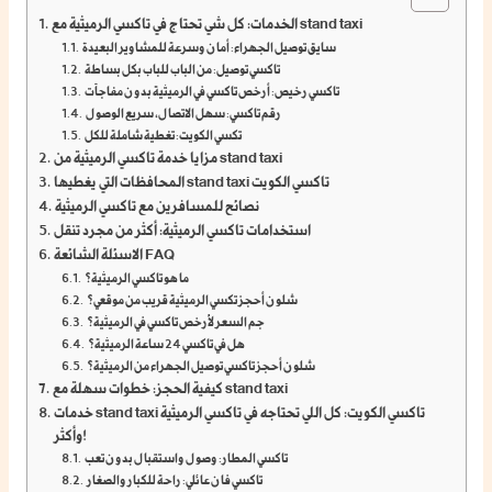
الخدمات: كل شي تحتاج في تاكسي الرميثية مع stand taxi
سايق توصيل الجهراء: أمان وسرعة للمشاوير البعيدة
تاكسي توصيل: من الباب للباب بكل بساطة
تاكسي رخيص: أرخص تاكسي في الرميثية بدون مفاجآت
رقم تاكسي: سهل الاتصال، سريع الوصول
تكسي الكويت: تغطية شاملة للكل
مزايا خدمة تاكسي الرميثية من stand taxi
المحافظات التي يغطيها stand taxi تاكسي الكويت
نصائح للمسافرين مع تاكسي الرميثية
استخدامات تاكسي الرميثية: أكثر من مجرد تنقل
الاسئلة الشائعة FAQ
ما هو تاكسي الرميثية؟
شلون أحجز تكسي الرميثية قريب من موقعي؟
جم السعر لأرخص تاكسي في الرميثية؟
هل في تاكسي 24 ساعة الرميثية؟
شلون أحجز تاكسي توصيل الجهراء من الرميثية؟
كيفية الحجز: خطوات سهلة مع stand taxi
خدمات stand taxi تاكسي الكويت: كل اللي تحتاجه في تاكسي الرميثية
وأكثر!
تاكسي المطار: وصول واستقبال بدون تعب
تاكسي فان عائلي: راحة للكبار والصغار