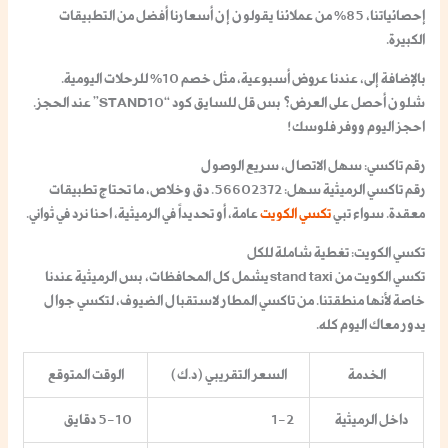
إحصائياتنا، 85% من عملائنا يقولون إن أسعارنا أفضل من التطبيقات
الكبيرة.
بالإضافة إلى، عندنا عروض أسبوعية، مثل خصم 10% للرحلات اليومية.
شلون أحصل على العرض؟ بس قل للسايق كود “STAND10” عند الحجز.
احجز اليوم ووفر فلوسك!
رقم تاكسي: سهل الاتصال، سريع الوصول
رقم تاكسي الرميثية سهل: 56602372. دق وخلاص، ما تحتاج تطبيقات
معقدة. سواء تبي
تكسي الكويت
عامة، أو تحديداً في الرميثية، احنا نرد في ثواني.
تكسي الكويت: تغطية شاملة للكل
تكسي الكويت من stand taxi يشمل كل المحافظات، بس الرميثية عندنا
خاصة لأنها منطقتنا. من تاكسي المطار لاستقبال الضيوف، لتكسي جوال
يدور معاك اليوم كله.
الخدمة
السعر التقريبي (د.ك)
الوقت المتوقع
داخل الرميثية
1-2
5-10 دقايق