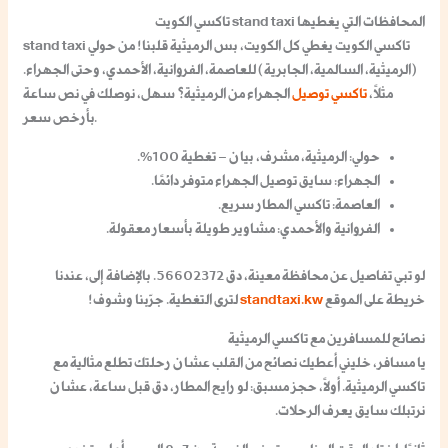
المحافظات التي يغطيها stand taxi تاكسي الكويت
stand taxi تاكسي الكويت يغطي كل الكويت، بس الرميثية قلبنا! من حولي
(الرميثية، السالمية، الجابرية) للعاصمة، الفروانية، الأحمدي، وحتى الجهراء.
مثلاً،
تاكسي توصيل
الجهراء من الرميثية؟ سهل، نوصلك في نص ساعة
بأرخص سعر.
حولي
: الرميثية، مشرف، بيان – تغطية 100%.
الجهراء
: سايق توصيل الجهراء متوفر دائمًا.
العاصمة
: تاكسي المطار سريع.
الفروانية والأحمدي
: مشاوير طويلة بأسعار معقولة.
لو تبي تفاصيل عن محافظة معينة، دق 56602372. بالإضافة إلى، عندنا
خريطة على الموقع
standtaxi.kw
لترى التغطية. جرّبنا وشوف!
نصائح للمسافرين مع تاكسي الرميثية
يا مسافر، خليني أعطيك نصائح من القلب عشان رحلتك تطلع مثالية مع
تاكسي الرميثية. أولاً، حجز مسبق: لو رايح المطار، دق قبل ساعة، عشان
نرتبلك سايق يعرف الرحلات.