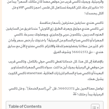
والرميثية، ويجيك
تاكسي قريب من موقعي
مهما كان مكانك. السعر؟ يبدأ من
10 دنانير للرحلة، لكن القيمة تستاهل كل فلس. احجز
تاكسي VIP
وخل
الكل يحسدك!
تاكسي هندي: سايقين محترفين بأسعار منافسة
تبي
تاكسي هندي
موثوق ويعرف الطرق زي الكويتي؟ عندنا فريق من السايقين
الهنود المدربين، يتكلمون عربي وإنجليزي، ويوصلونك بسرعة.
تاكسي
الجهراء
أو
تاكسي صباح السالم
من الرميثية؟ ياخذونك بأرخص سعر وأمان
تام. كثير من عملائنا يفضلونهم للدقة والالتزام.
تاكسي مفتوح الأن
مع سايق
هندي – دق 56602372 وشوف الفرق.
بالإضافة إلى كل هذا، كل خدماتنا تغطي
تاكسي حولي
بالكامل، و
تاكسي قريب
من موقعي
في الرميثية يجيك أين ما كنت. سواء
تاكسي الجهراء
للمشاوير
البعيدة أو
تاكسي صباح السالم
للزيارات العائلية،
stand taxi تاكسي الكويت
يشيل همك.
تواصل معنا الحين على 56602372، قل “أبي [اسم الخدمة]”، وخل تاكسي
الرميثية يبدأ رحلتك!
🚕
Table of Contents