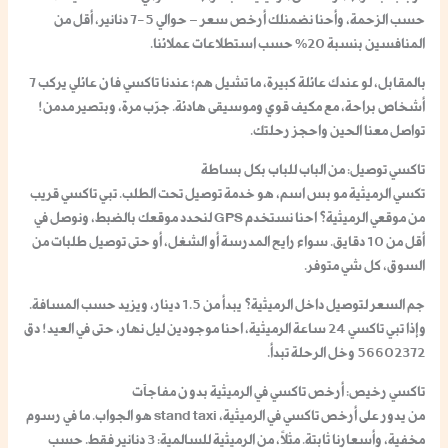
حسب الزحمة، وأحنا نضمنلك أرخص سعر – حوالي 5-7 دنانير، أقل من
المنافسين بنسبة 20% حسب استطلاعات عملائنا.
بالمقابل، لو عندك عائلة كبيرة، ما تشيل هم؛ عندنا تاكسي فان عائلي يركب 7
أشخاص براحة، مع مكيف قوي وموسيقى هادئة. جرّب مرة، وبتصير مدمن!
تواصل معنا الحين واحجز رحلتك.
تاكسي توصيل: من الباب للباب بكل بساطة
تكسي الرميثية مو بس اسم، هو خدمة توصيل تحت الطلب. تبي تاكسي قريب
من موقعي الرميثية؟ احنا نستخدم GPS لنحدد موقعك بالضبط، ونوصل في
أقل من 10 دقايق. سواء رايح المدرسة أو الشغل، أو حتى توصيل طلبات من
السوق، كل شي متوفر.
جم السعر لتوصيل داخل الرميثية؟ يبدأ من 1.5 دينار، ويزيد حسب المسافة.
وإذا تبي تاكسي 24 ساعة الرميثية، احنا موجودين ليل نهار، حتى في العيد! دق
56602372 وخل الرحلة تبدأ.
تاكسي رخيص: أرخص تاكسي في الرميثية بدون مفاجآت
من يدور على أرخص تاكسي في الرميثية، stand taxi هو الجواب. ما في رسوم
مخفية، وأسعارنا ثابتة. مثلاً، من الرميثية للسالمية: 3 دنانير فقط. حسب