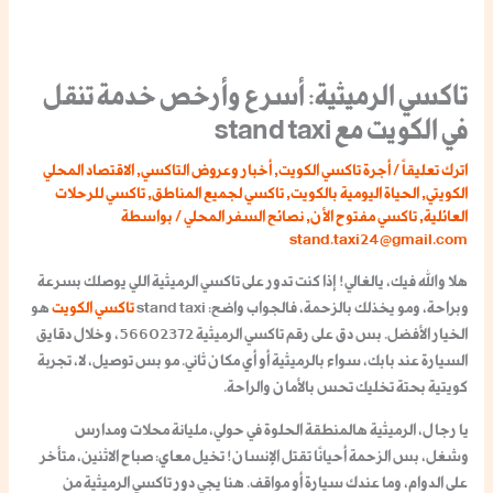
تاكسي الرميثية: أسرع وأرخص خدمة تنقل
في الكويت مع stand taxi
اترك تعليقاً
/
أجرة تاكسي الكويت
,
أخبار وعروض التاكسي
,
الاقتصاد المحلي
الكويتي
,
الحياة اليومية بالكويت
,
تاكسي لجميع المناطق
,
تاكسي للرحلات
العائلية
,
تاكسي مفتوح الأن
,
نصائح السفر المحلي
/ بواسطة
stand.taxi24@gmail.com
هلا والله فيك، يالغالي! إذا كنت تدور على تاكسي الرميثية اللي يوصلك بسرعة
وبراحة، ومو يخذلك بالزحمة، فالجواب واضح: stand taxi
تاكسي الكويت
هو
الخيار الأفضل. بس دق على رقم تاكسي الرميثية 56602372، وخلال دقايق
السيارة عند بابك، سواء بالرميثية أو أي مكان ثاني. مو بس توصيل، لا، تجربة
كويتية بحتة تخليك تحس بالأمان والراحة.
يا رجال، الرميثية هالمنطقة الحلوة في حولي، مليانة محلات ومدارس
وشغل، بس الزحمة أحيانًا تقتل الإنسان! تخيل معاي: صباح الاثنين، متأخر
على الدوام، وما عندك سيارة أو مواقف. هنا يجي دور تاكسي الرميثية من