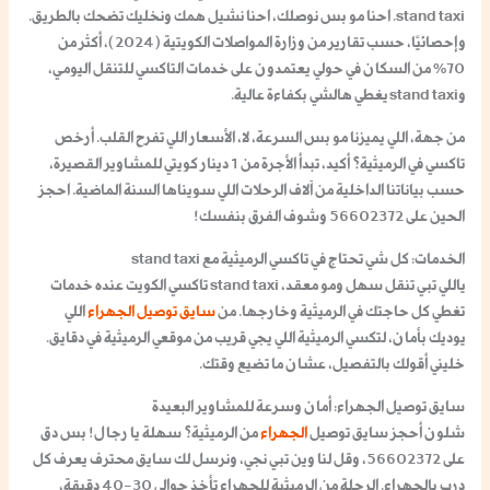
stand taxi. احنا مو بس نوصلك، احنا نشيل همك ونخليك تضحك بالطريق.
وإحصائيًا، حسب تقارير من وزارة المواصلات الكويتية (2024)، أكثر من
70% من السكان في حولي يعتمدون على خدمات التاكسي للتنقل اليومي،
وstand taxi يغطي هالشي بكفاءة عالية.
من جهة، اللي يميزنا مو بس السرعة، لا، الأسعار اللي تفرح القلب. أرخص
تاكسي في الرميثية؟ أكيد، تبدأ الأجرة من 1 دينار كويتي للمشاوير القصيرة،
حسب بياناتنا الداخلية من آلاف الرحلات اللي سويناها السنة الماضية. احجز
الحين على 56602372 وشوف الفرق بنفسك!
الخدمات: كل شي تحتاج في تاكسي الرميثية مع stand taxi
ياللي تبي تنقل سهل ومو معقد، stand taxi تاكسي الكويت عنده خدمات
تغطي كل حاجتك في الرميثية وخارجها. من
سايق توصيل الجهراء
اللي
يوديك بأمان، لتكسي الرميثية اللي يجي قريب من موقعي الرميثية في دقايق.
خليني أقولك بالتفصيل، عشان ما تضيع وقتك.
سايق توصيل الجهراء: أمان وسرعة للمشاوير البعيدة
شلون أحجز سايق توصيل
الجهراء
من الرميثية؟ سهلة يا رجال! بس دق
على 56602372، وقل لنا وين تبي نجي، ونرسل لك سايق محترف يعرف كل
درب بالجهراء. الرحلة من الرميثية للجهراء تأخذ حوالي 30-40 دقيقة،