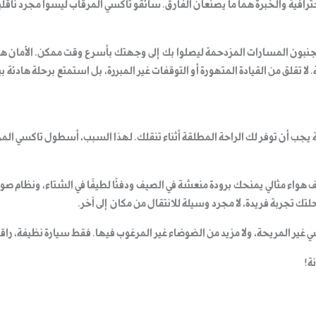
ترافية والخبرة
هما ما يصنعان الفارق. سائقو
تاكسي المرقاب
ليسوا مجرد ناقلي
نبون المسارات المزدحمة ليصلوا بك إلى وجهتك بأسرع وقت ممكن. الأمان هو 
 لا تقلق من القيادة المتهورة أو التوقفات غير المبررة، بل استمتع برحلة هادئ
 يجب أن توفر لك
الراحة المطلقة
أثناء تنقلك. لهذا السبب، أسطول
تاكسي الم
هواء مثالي يمنحك برودة منعشة في الصيف ودفئًا لطيفًا في الشتاء، ونظام صوت
 تجربة فريدة، لا مجرد وسيلة للانتقال من مكان إلى آخر
.
سي غير المريحة، ولا مزيد من الضوضاء غير المرغوب فيها.
فقط سيارة نظيفة، راقي
ة
!