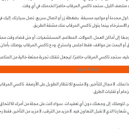
د منتصف الليل، ستجد تاكسي المرقاب حاضرًا لخدمتك في أي وقت.
 بجداول محددة أو مواعيد مسبقة. بضغطة زر أو اتصال سريع، تصل سيارتك إليك 
لاسترخاء بينما يتولى
تاكسي المرقاب
عنك مشقة الطريق.
ًا إلى أماكن العمل، المولات، المطاعم، المستشفيات، أو حتى قضاء وقت ممتع
الطرق أو البحث عن مواقف، فقط اجلس واسترخِ، ودع
تاكسي المرقاب
يوصلك بأمان.
عليه، ستجد
تاكسي المرقاب
حاضرًا، ليجعل تنقلك تجربة ممتعة خالية من المتاعب
راحة بلا حدود:
لماذا تختار تاكسي المرقاب؟
 نملك. لا مجال للتأخير، ولا متسع للانتظار الطويل على الأرصفة.
تاكسي المرقاب
حام أو تقلبات الطرق.
، لتوصلك إلى وجهتك دون أي تعقيدات. سواء كنت على عجلة من أمرك للالتحاق ب
شعارنا الذي لا نقبل التهاون فيه. لا مزيد من الترقب، لا مزيد من التأخير، فقط
رح