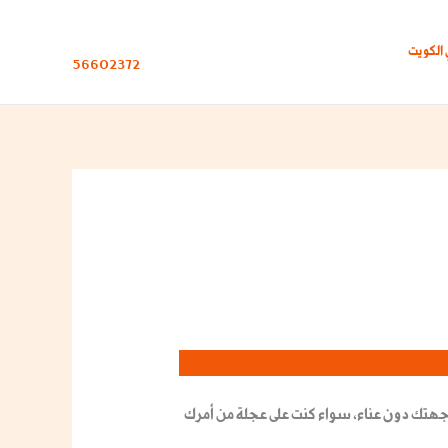
اتصل بنا
الكويت
56602372
ى وجهتك دون عناء، سواء كنت على عجلة من أمرك