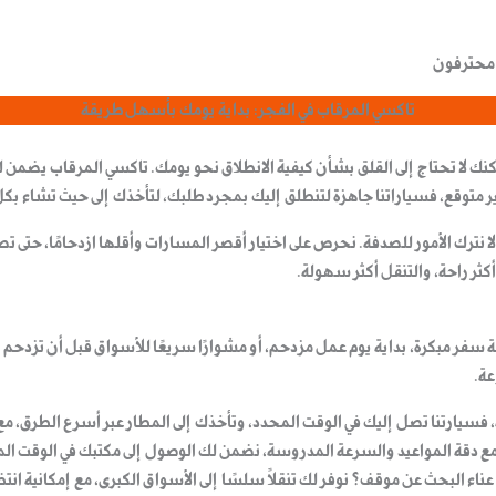
 محترفون
تاكسي المرقاب في الفجر: بداية يومك بأسهل طريقة
كنك لا تحتاج إلى القلق بشأن كيفية الانطلاق نحو يومك.
تاكسي المرقاب
يضمن لك
ير غير متوقع، فسياراتنا جاهزة لتنطلق إليك بمجرد طلبك، لتأخذك إلى حيث تشاء ب
لا نترك الأمور للصدفة.
نحرص على اختيار أقصر المسارات وأقلها ازدحامًا
، حتى تص
كثر راحة، والتنقل أكثر سهولة.
 سفر مبكرة، بداية يوم عمل مزدحم، أو مشوارًا سريعًا للأسواق قبل أن تزدحم
عة
.
ة، فسيارتنا تصل إليك في الوقت المحدد، وتأخذك إلى المطار عبر أسرع الطرق، مع
 مع
دقة المواعيد والسرعة المدروسة
، نضمن لك الوصول إلى مكتبك في الوقت الم
 عناء البحث عن موقف؟ نوفر لك تنقلًا سلسًا إلى الأسواق الكبرى، مع إمكانية ان