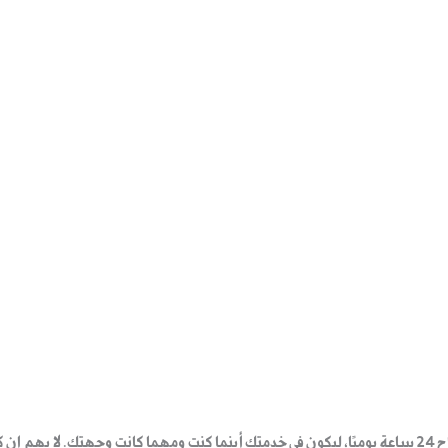
اح
24 ساعة يوميًا
، ليكون في خدمتك أينما كنت ومهما كانت وجهتك. لا يهم إن