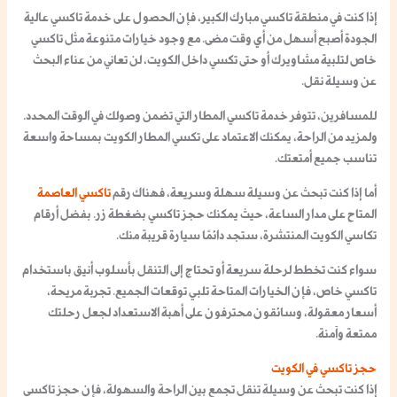
إذا كنت في منطقة
تاكسي مبارك الكبير
، فإن الحصول على
خدمة تاكسي
عالية
الجودة أصبح أسهل من أي وقت مضى. مع وجود خيارات متنوعة مثل
تاكسي
خاص لتلبية مشاويرك
أو حتى
تكسي داخل الكويت
، لن تعاني من عناء البحث
عن وسيلة نقل.
للمسافرين، تتوفر خدمة
تاكسي المطار
التي تضمن وصولك في الوقت المحدد.
ولمزيد من الراحة، يمكنك الاعتماد على
تكسي المطار الكويت
بمساحة واسعة
تناسب جميع أمتعتك.
أما إذا كنت تبحث عن وسيلة سهلة وسريعة، فهناك
رقم
تاكسي العاصمة
المتاح على مدار الساعة، حيث يمكنك
حجز تاكسي
بضغطة زر. بفضل
أرقام
تكاسي الكويت
المنتشرة، ستجد دائمًا سيارة قريبة منك.
سواء كنت تخطط لرحلة سريعة أو تحتاج إلى التنقل بأسلوب أنيق باستخدام
تاكسي خاص
، فإن الخيارات المتاحة تلبي توقعات الجميع. تجربة مريحة،
أسعار معقولة، وسائقون محترفون على أهبة الاستعداد لجعل رحلتك
ممتعة وآمنة.
حجز تاكسي في الكويت
إذا كنت تبحث عن وسيلة تنقل تجمع بين الراحة والسهولة، فإن
حجز تاكسي