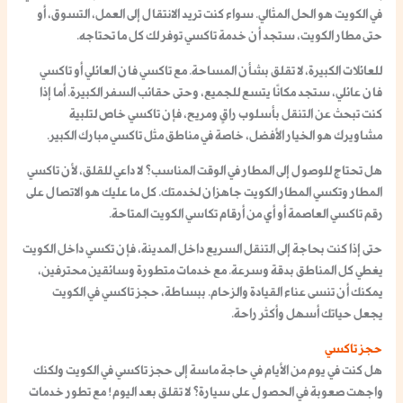
في الكويت
هو الحل المثالي. سواء كنت تريد الانتقال إلى العمل، التسوق، أو
حتى مطار الكويت، ستجد أن
خدمة تاكسي
توفر لك كل ما تحتاجه.
للعائلات الكبيرة، لا تقلق بشأن المساحة. مع
تاكسي فان العائلي
أو
تاكسي
فان عائلي
، ستجد مكانًا يتسع للجميع، وحتى حقائب السفر الكبيرة. أما إذا
كنت تبحث عن التنقل بأسلوب راقٍ ومريح، فإن
تاكسي خاص لتلبية
مشاويرك
هو الخيار الأفضل، خاصة في مناطق مثل
تاكسي مبارك الكبير
.
هل تحتاج للوصول إلى المطار في الوقت المناسب؟ لا داعي للقلق، لأن
تاكسي
المطار
و
تكسي المطار الكويت
جاهزان لخدمتك. كل ما عليك هو الاتصال على
رقم تاكسي العاصمة
أو أي من
أرقام تكاسي الكويت
المتاحة.
حتى إذا كنت بحاجة إلى التنقل السريع داخل المدينة، فإن
تكسي داخل الكويت
يغطي كل المناطق بدقة وسرعة. مع خدمات متطورة وسائقين محترفين،
يمكنك أن تنسى عناء القيادة والزحام. ببساطة،
حجز تاكسي
في الكويت
يجعل حياتك أسهل وأكثر راحة.
حجز تاكسي
هل كنت في يوم من الأيام في حاجة ماسة إلى
حجز تاكسي في الكويت
ولكنك
واجهت صعوبة في الحصول على سيارة؟ لا تقلق بعد اليوم! مع تطور خدمات