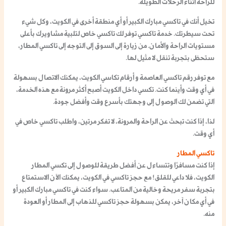
للراحة أثناء الرحلات الطويلة.
تخيل أنك في
تاكسي مبارك الكبير
أو أي منطقة أخرى في الكويت، وكل شيء
تحت سيطرتك.
خدمة تاكسي
توفر لك
تاكسي خاص لتلبية مشاويرك
بأعلى
مستويات الراحة والأمان. من زيارة إلى السوق إلى التوجه إلى
تاكسي المطار
،
ستحظى بتجربة تنقل لا مثيل لها.
مع توفر
رقم تاكسي العاصمة
و
أرقام تكاسي الكويت
، يمكنك الاتصال بسهولة
في أي وقت وأينما كنت.
تكسي داخل الكويت
أصبح أكثر مرونة مع هذه الخدمة،
التي تضمن لك الوصول إلى وجهتك بأسرع وقت وأفضل جودة.
لذا، إذا كنت تبحث عن الراحة والمرونة، لا تفكر مرتين، واطلب
تاكسي خاص
في
أي وقت.
تاكسي المطار
إذا كنت مسافرًا وتتساءل عن أفضل طريقة للوصول إلى
تكسي المطار
الكويت
، فلا داعي للقلق! مع
حجز تاكسي في الكويت
، يمكنك الآن الاستمتاع
بتجربة سفر مريحة وخالية من المتاعب. سواء كنت في
تاكسي مبارك الكبير
أو
في أي مكان آخر، يمكن بسهولة
حجز تاكسي
للذهاب إلى المطار أو العودة
منه.