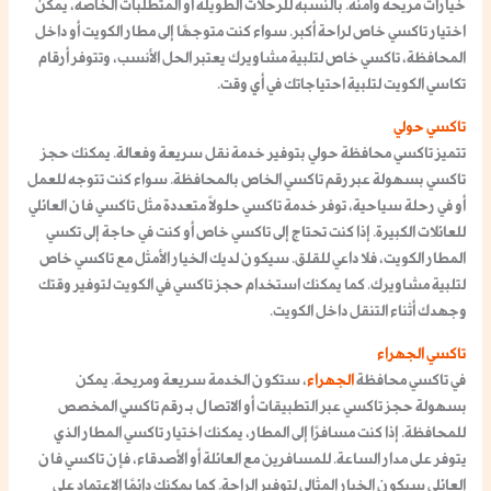
خيارات مريحة وآمنة. بالنسبة للرحلات الطويلة أو المتطلبات الخاصة، يمكن
اختيار
تاكسي خاص
لراحة أكبر. سواء كنت متوجهًا إلى مطار الكويت أو داخل
المحافظة،
تاكسي خاص لتلبية مشاويرك
يعتبر الحل الأنسب، وتتوفر
أرقام
تكاسي الكويت
لتلبية احتياجاتك في أي وقت.
تاكسي حولي
تتميز
تاكسي محافظة حولي
بتوفير خدمة نقل سريعة وفعالة. يمكنك
حجز
تاكسي
بسهولة عبر
رقم تاكسي
الخاص بالمحافظة. سواء كنت تتوجه للعمل
أو في رحلة سياحية، توفر
خدمة تاكسي
حلولًا متعددة مثل
تاكسي فان العائلي
للعائلات الكبيرة. إذا كنت تحتاج إلى
تاكسي خاص
أو كنت في حاجة إلى
تكسي
المطار الكويت
، فلا داعي للقلق. سيكون لديك الخيار الأمثل مع
تاكسي خاص
لتلبية مشاويرك
. كما يمكنك استخدام
حجز تاكسي في الكويت
لتوفير وقتك
وجهدك أثناء التنقل داخل الكويت.
تاكسي الجهراء
في
تاكسي محافظة
الجهراء
، ستكون الخدمة سريعة ومريحة. يمكن
بسهولة
حجز تاكسي
عبر التطبيقات أو الاتصال بـ
رقم تاكسي
المخصص
للمحافظة. إذا كنت مسافرًا إلى المطار، يمكنك اختيار
تاكسي المطار
الذي
يتوفر على مدار الساعة. للمسافرين مع العائلة أو الأصدقاء، فإن
تاكسي فان
العائلي
سيكون الخيار المثالي لتوفير الراحة. كما يمكنك دائمًا الاعتماد على