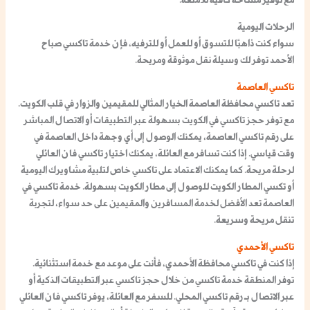
الرحلات اليومية
سواء كنت ذاهبًا للتسوق أو للعمل أو للترفيه، فإن خدمة تاكسي صباح
الأحمد توفر لك وسيلة نقل موثوقة ومريحة.
تاكسي العاصمة
تعد
تاكسي محافظة العاصمة
الخيار المثالي للمقيمين والزوار في قلب الكويت.
مع توفر
حجز تاكسي في الكويت
بسهولة عبر التطبيقات أو الاتصال المباشر
على
رقم تاكسي العاصمة
، يمكنك الوصول إلى أي وجهة داخل العاصمة في
وقت قياسي. إذا كنت تسافر مع العائلة، يمكنك اختيار
تاكسي فان العائلي
لرحلة مريحة. كما يمكنك الاعتماد على
تاكسي خاص لتلبية مشاويرك
اليومية
أو
تكسي المطار الكويت
للوصول إلى مطار الكويت بسهولة.
خدمة تاكسي
في
العاصمة تعد الأفضل لخدمة المسافرين والمقيمين على حد سواء، لتجربة
تنقل مريحة وسريعة.
تاكسي الأحمدي
إذا كنت في
تاكسي محافظة الأحمدي
، فأنت على موعد مع خدمة استثنائية.
توفر المنطقة
خدمة تاكسي
من خلال
حجز تاكسي
عبر التطبيقات الذكية أو
عبر الاتصال بـ
رقم تاكسي
المحلي. للسفر مع العائلة، يوفر
تاكسي فان العائلي