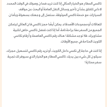
تاكسي المطار
هو الخيار المثالي إذا كنت تريد ضمان وصولك في الوقت المحدد.
لا داعي للقلق بشأن تأخير وسائل النقل العامة أو البحث عن مواقف
السيارات. مع
خدمة تاكسي
الموثوقة، ستصل إلى وجهتك بسهولة وبأمان.
للعائلات أو مجموعات الأصدقاء، يمكن أيضًا
حجز تاكسي فان العائلي
ليتمكن
الجميع من السفر معًا براحة تامة. أما إذا كنت تفضل
تاكسي خاص لتلبية
مشاويرك
، فلا توجد مشكلة! هناك
رقم تاكسي العاصمة
و
أرقام تكاسي
الكويت
المتاحة في جميع الأوقات.
إذا كنت في حاجة إلى
تكسي داخل الكويت
، أو تريد
رقم تاكسي
لتسهيل حجزك،
سيكون كل شيء بين يديك.
تاكسي المطار
هو الخيار الذي سيوفر لك تجربة
سفر ممتازة!