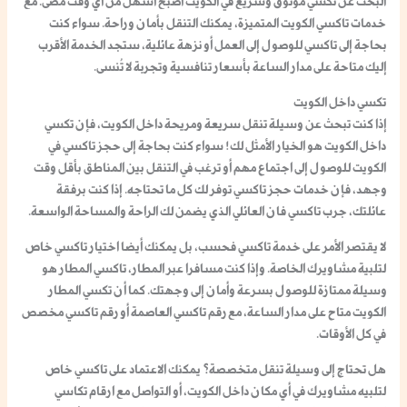
البحث عن تكسي موثوق وسريع في الكويت أصبح أسهل من أي وقت مضى. مع
خدمات تاكسي الكويت المتميزة، يمكنك التنقل بأمان وراحة. سواء كنت
بحاجة إلى تاكسي للوصول إلى العمل أو نزهة عائلية، ستجد الخدمة الأقرب
إليك متاحة على مدار الساعة بأسعار تنافسية وتجربة لا تُنسى.
تكسي داخل الكويت
إذا كنت تبحث عن وسيلة تنقل سريعة ومريحة داخل الكويت، فإن
تكسي
داخل الكويت
هو الخيار الأمثل لك! سواء كنت بحاجة إلى
حجز تاكسي في
الكويت
للوصول إلى اجتماع مهم أو ترغب في التنقل بين المناطق بأقل وقت
وجهد، فإن خدمات
حجز تاكسي
توفر لك كل ما تحتاجه. إذا كنت برفقة
عائلتك، جرب
تاكسي فان العائلي
الذي يضمن لك الراحة والمساحة الواسعة.
لا يقتصر الأمر على
خدمة تاكسي
فحسب، بل يمكنك أيضا اختيار
تاكسي خاص
لتلبية
مشاويرك
الخاصة. وإذا كنت مسافرا عبر المطار،
تاكسي المطار
هو
وسيلة ممتازة للوصول بسرعة وأمان إلى وجهتك. كما أن
تكسي المطار
الكويت
متاح على مدار الساعة، مع
رقم تاكسي العاصمة
أو
رقم تاكسي
مخصص
في كل الأوقات.
هل تحتاج إلى وسيلة تنقل متخصصة؟ يمكنك الاعتماد على
تاكسي خاص
لتلبيه مشاويرك
في أي مكان داخل الكويت، أو التواصل مع
ارقام تكاسي