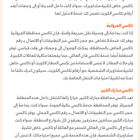
تاكسي خاص لتلبية مشاويرك
، سواء كانت داخل المدينة أو إلى وجهات أبعد.
أرقام تكاسي الكويت
تضمن لك خدمة لا مثيل لها.
تاكسي الفروانية
إذا كنت بحاجة إلى وسيلة نقل سريعة وآمنة، فإن
تاكسي محافظة الفروانية
يوفر لك خدمة لا تضاهى. مع
حجز تاكسي
عبر التطبيقات أو الاتصال بـ
رقم
تاكسي
الخاص بالمحافظة، يمكنك الوصول إلى وجهتك في وقت قياسي. توفر
المنطقة أيضًا خدمة
تاكسي فان العائلي
، مما يجعلها مثالية للعائلات الكبيرة.
ولرحلات المطار، لا تنسى الاستفادة من
تكسي المطار الكويت
أو
تاكسي خاص
لتلبية مشاويرك
الشخصية. مع
أرقام تكاسي الكويت
، سيكون لديك دائمًا ما
تحتاجه لتلبية احتياجات التنقل الخاصة بك.
تاكسي مبارك الكبير
تعد
تاكسي محافظة مبارك الكبير
خيارًا رائعًا للتنقل داخل هذه المنطقة
الجميلة. توفر المحافظة
خدمة تاكسي
عالية الجودة، سواء كنت بحاجة إلى
حجز تاكسي
عبر التطبيقات أو الاتصال بـ
رقم تاكسي
المحلي. يوفر
تاكسي
مبارك الكبير
سائقين محترفين يعرفون كل شوارع المنطقة. سواء كنت
تحتاج إلى
تاكسي فان العائلي
للسفر مع العائلة أو
تاكسي خاص
لتلبية
مشاويرك الشخصية، فإن هذه الخدمة تلبي جميع احتياجاتك. لا تنسَ أن