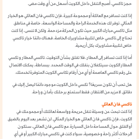
حجز تاكسي
، أصبح التنقل داخل الكويت أسهل من أي وقت مضى.
إذا كنت تسافر مع العائلة أو مجموعة كبيرة، فإن
تاكسي فان العائلي
هو الخيار
المثالي. توفر لك هذه الخدمة الراحة والمساحة الواسعة، خاصة في مناطق
مثل
تاكسي مبارك الكبير
حيث تكون الحركة مزدحمة. ولكن لا تنسى، إذا كنت
تحتاج إلى
تاكسي خاص
لتلبية مشاويرك الخاصة، فهناك دائمًا خيار
تاكسي
خاص لتلبية مشاويرك
بكل أريحية.
أما إذا كنت تسافر إلى المطار، فلا تقلق بشأن التوقيت.
تاكسي المطار
و
تكسي
المطار الكويت
سيتكفلان بنقلك في الوقت المحدد. ببساطة، يمكنك الاتصال
على
رقم تاكسي العاصمة
أو أي من
أرقام تكاسي الكويت
المتوفرة لخدمتك.
هل تحب أن تكون سريعًا؟
تكسي داخل الكويت
موجود دائمًا ليصل إليك في
دقائق. لا مزيد من الانتظار، فقط استمتع برحلتك بأمان وراحة.
تاكسي فان العائلي
إذا كنت تبحث عن وسيلة تنقل مريحة وواسعة لعائلتك أو مجموعتك في
الكويت، فإن
تاكسي فان العائلي
هو الخيار المثالي. لن تشعر بعد اليوم بالضيق
أو القلق حول المساحة داخل السيارة. مع
تاكسي فان العائلي
، ستكون
الرحلات أكثر راحة وخصوصية، سواء كنت في
تاكسي مبارك الكبير
أو في أي