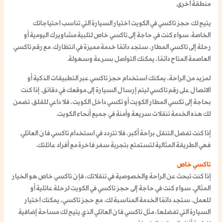
منطقة أخرى.
يتيح لك
حجز تاكسي في الكويت
اختيار السيارة التي تناسب احتياجاتك
الخاصة. سواء كنت في حاجة إلى
تاكسي خاص
لتلبية مشاويرك اليومية أو
رحلة إلى
تاكسي المطار
، ستجد دائمًا خدمة مميزة في انتظارك. مع
رقم تاكسي
العاصمة
المتاح دائمًا، يمكنك التواصل بسرعة وسهولة.
لمزيد من الراحة، يمكنك استخدام
حجز تاكسي
عبر التطبيقات الذكية أو
الاتصال على
رقم تاكسي
ليتم إرسال السيارة إلى موقعك في دقائق. إذا كنت
بحاجة إلى
تكسي المطار الكويت
أو
تكسي داخل الكويت
، فلا داعي للقلق. تضمن
لك هذه الخدمة تنقلات سريعة وآمنة في جميع أنحاء الكويت.
إذا كنت تفضل التنقل براحة أكبر، فلا تتردد في استخدام
تاكسي فان العائلي
.
فهي الطريقة المثالية لتستمتع بتجربة سفر فاخرة مع أفراد عائلتك.
تاكسي خاص
إذا كنت تبحث عن الراحة والخصوصية في تنقلاتك، فإن
تاكسي خاص
هو الخيار
المثالي. سواء كنت في حاجة إلى
حجز تاكسي في الكويت
لرحلة عائلية أو
للعمل، ستجد دائمًا الخدمة المناسبة لك. مع
حجز تاكسي
، يمكنك اختيار
السيارة التي تفضلها، مثل
تاكسي فان العائلي
الذي يتيح لك مساحة إضافية