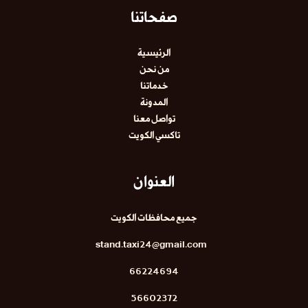
صفحاتنا
الرئيسية
من نحن
خدماتنا
المدونة
تواصل معنا
تاكسي الكويت
العنوان
جميع محافظات الكويت
stand.taxi24@gmail.com
66224694
56602372