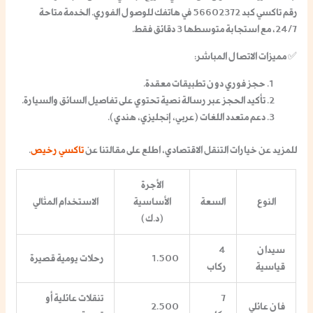
رقم تاكسي كبد
56602372 في هاتفك للوصول الفوري. الخدمة متاحة
24/7، مع استجابة متوسطها 3 دقائق فقط.
✅
مميزات الاتصال المباشر
:
حجز فوري دون تطبيقات معقدة.
تأكيد الحجز عبر رسالة نصية تحتوي على تفاصيل السائق والسيارة.
دعم متعدد اللغات (عربي، إنجليزي، هندي).
للمزيد عن خيارات التنقل الاقتصادي، اطلع على مقالتنا عن
تاكسي رخيص
.
الأجرة
النوع
السعة
الأساسية
الاستخدام المثالي
(د.ك)
سيدان
4
1.500
رحلات يومية قصيرة
قياسية
ركاب
7
تنقلات عائلية أو
فان عائلي
2.500