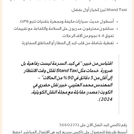
Stand Taxi تبرز كخيار أول بفضل:
أسطول حديث
: سيارات مكيفة ومجهزة بتقنيات تتبع GPS.
سائقون محترفون
: مدربون على السلامة والكفاءة، مع تقييمات
تفوق 4.8 نجوم من آلاف الرحلات.
تغطية شاملة
: من قلب كبد إلى المطار أو المناطق المجاورة.
اقتباس من خبير
: “في كبد، السرعة ليست رفاهية بل
ضرورة. خدمات مثل Stand Taxi تقلل وقت الانتظار
إلى أقل من 5 دقائق في 90% من الحالات” –
المهندس محمد العتيبي، خبير نقل حضري في
الكويت (مصدر: مقابلة مع مجلة النقل الكويتية،
2024).
رقم تاكسي كبد: اتصل الآن على 56602372
أبسط طريقة للحصول على
تاكسي سريع كبد
هي الاتصال المباشر. احفظ