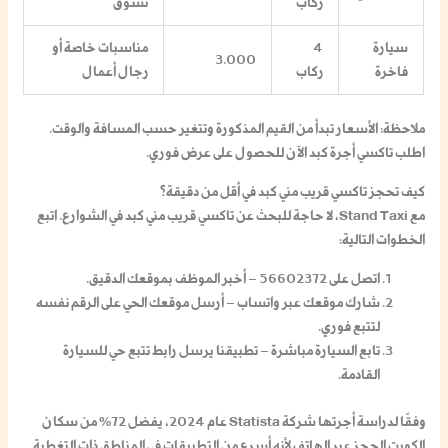
ركاب
تسوق
سيارة
4
مناسبات خاصة أو
3.000
فاخرة
ركاب
رجال أعمال
ملاحظة
: الأسعار تبدأ من القيم المذكورة وتتغير حسب المسافة والوقت.
اطلب
تاكسي أجرة كبد
الآن للحصول على عرض فوري.
كيف تحجز تاكسي قريب مني كبد في أقل من دقيقة؟
مع Stand Taxi، لا حاجة للبحث عن
تاكسي قريب مني كبد
في الشوارع. اتبع
الخطوات التالية:
اتصل على 56602372
– أخبر الموظف بموقعك الدقيق.
شارك موقعك عبر واتساب
– أرسل موقعك الحي على الرقم نفسه
لتتبع فوري.
تابع السيارة مباشرة
– تطبيقنا يرسل رابط تتبع حي للسيارة
القادمة.
وفقًا لدراسة أجرتها شركة Statista عام 2024، يفضل 72% من سكان
الكويت الحجز عبر الهاتف لأنه أسرع من التطبيقات في المناطق ذات التغطية