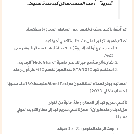
الذروة” – أحمد السعد، ساكن كبد منذ 5 سنوات.
اقرأ أيضًا:
تاكسي مشرف
للتنقل بين المناطق المجاورة بسلاسة.
نصائح ذهبية لتوفير المال عند طلب تاكسي أجرة كبد
احجز خارج أوقات الذروة
(6–9 صباحًا، 4–7 مساءً) لتوفير حتى
25%.
شارك الرحلة
مع جيرانك عبر خاصية “Ride Share” الجديدة.
استخدم كود STAND10
عند الحجز لخصم 10% على أول رحلة.
إحصائية: يوفر العملاء المنتظمون مع Stand Taxi متوسط 180 د.ك سنويًا
(حساب داخلي، 2025).
تاكسي سريع كبد إلى المطار: رحلة خالية من التوتر
هل لديك رحلة طيران؟ احجز
تاكسي سريع كبد
إلى مطار الكويت الدولي
مسبقًا:
وقت الرحلة المتوقع: 25–35 دقيقة.