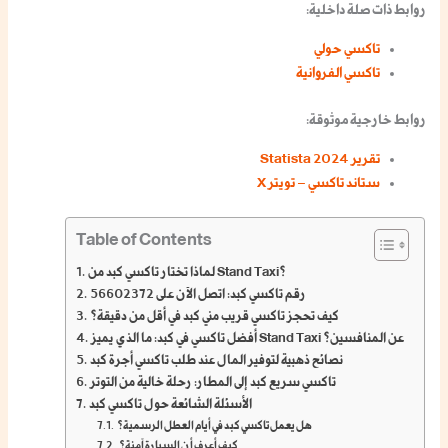
روابط ذات صلة داخلية
:
تاكسي حولي
تاكسي الفروانية
روابط خارجية موثوقة
:
تقرير Statista 2024
ستاند تاكسي – تويتر X
Table of Contents
لماذا تختار تاكسي كبد من Stand Taxi؟
رقم تاكسي كبد: اتصل الآن على 56602372
كيف تحجز تاكسي قريب مني كبد في أقل من دقيقة؟
أفضل تاكسي في كبد: ما الذي يميز Stand Taxi عن المنافسين؟
نصائح ذهبية لتوفير المال عند طلب تاكسي أجرة كبد
تاكسي سريع كبد إلى المطار: رحلة خالية من التوتر
الأسئلة الشائعة حول تاكسي كبد
هل يعمل تاكسي كبد في أيام العطل الرسمية؟
كيف أعرف أن السيارة آمنة؟