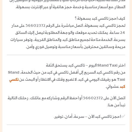
مدار الساعة لتلبية احتياجات الركاب سواء للمشاوير اليومية أو التوصيل إلى
المطار، مع أسعار مناسبة وخدمة حجز هاتفية أو عبر الإنترنت بسهولة.
كيف احجز تاكسي كبد بسهولة ؟
لحجز
تاكسي كبد
بسهولة، اتصل مباشرة على الرقم
56602372
على مدار
24 ساعة. يمكنك تحديد موقعك والوجهة المطلوبة ليصل إليك السائق
بسرعة. الخدمة متاحة لجميع مناطق كبد والمناطق القريبة، وتوفر سيارات
مريحة وسائقين محترفين بأسعار مناسبة وتوصيل فوري وآمن.
اختر Stand Taxi اليوم – تاكسي كبد يستحق الثقة
من
رقم تاكسي كبد
السريع إلى
أفضل تاكسي في كبد
من حيث الخدمة، Stand
Taxi هو رفيقك اليومي في كبد. لا تضيع وقتك في الانتظار أو البحث عن
تكسي
كبد
عشوائي.
اتصل الآن على 56602372
أو احفظ الرقم وشاركه مع عائلتك. رحلتك التالية
تبدأ من هنا.
✅
احجز تاكسي كبد الآن – سرعة، أمان، توفير.