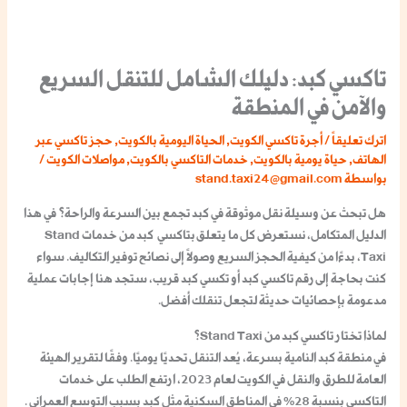
تاكسي كبد: دليلك الشامل للتنقل السريع
والآمن في المنطقة
اترك تعليقاً
/
أجرة تاكسي الكويت
,
الحياة اليومية بالكويت
,
حجز تاكسي عبر
الهاتف
,
حياة يومية بالكويت
,
خدمات التاكسي بالكويت
,
مواصلات الكويت
/
بواسطة
stand.taxi24@gmail.com
هل تبحث عن وسيلة نقل موثوقة في كبد تجمع بين السرعة والراحة؟ في هذا
الدليل المتكامل، نستعرض كل ما يتعلق
بتاكسي كبد
من خدمات Stand
Taxi، بدءًا من كيفية الحجز السريع وصولاً إلى نصائح توفير التكاليف. سواء
كنت بحاجة إلى
رقم تاكسي كبد
أو
تكسي كبد
قريب، ستجد هنا إجابات عملية
مدعومة بإحصائيات حديثة لتجعل تنقلك أفضل.
لماذا تختار تاكسي كبد من Stand Taxi؟
في منطقة كبد النامية بسرعة، يُعد التنقل تحديًا يوميًا. وفقًا لتقرير الهيئة
العامة للطرق والنقل في الكويت لعام 2023، ارتفع الطلب على خدمات
التاكسي بنسبة 28% في المناطق السكنية مثل كبد بسبب التوسع العمراني .