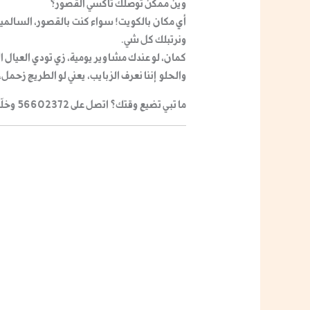
وين ممكن توصلك
تاكسي القصور
؟
أي مكان بالكويت! سواء كنت بالقصور، السالمية، 
ونرتبلك كل شي.
كمان، لو عندك مشاوير يومية، زي تودي العيال ا
والحلو إننا نعرف الزبايب، يعني لو الطريج زحم
ما تبي تضيع وقتك؟ اتصل على 56602372 وخلّنا نوديك!