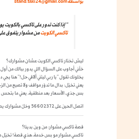
بواسطة
stand.taxi24@gmail.com
“إذا كنت تدور على تاكسي بالكويت 
تاكسي الكويت
من مشوار يتفوق على 
ليش تختار
تاكسي الكويت
عشان مشوارك؟
خلّني أجاوب على السؤال اللي يدور ببالك من أو
يخلونك تقول “يا ربي ليتني ألاقي حل!” هنا يجي د
يعني تخيّل: بدال ما تدوّر مواقف ولا تصيح من ال
بس جذي، الأسعار بعد منطقية، يعني ما بتحس إ
اتصل الحين على 56602372 وخلّ مشوارك يصير أسهل!
قصة تاكسي مشوار: من وين بدينا؟
تاكسي مشوار مو بس خدمة، هذي قصة! تخيّل مج