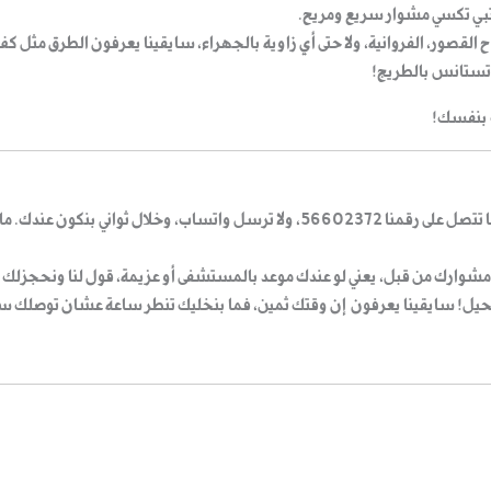
تبي
تكسي مشوار
سريع ومريح.
 تروح القصور، الفروانية، ولا حتى أي زاوية بالجهراء، سايقينا يعرفون الطرق م
 تستانس بالطريج!
تتصل على رقمنا
56602372
، ولا ترسل واتساب، وخلال ثواني بنكون عندك. م
 مشوارك من قبل، يعني لو عندك موعد بالمستشفى أو عزيمة، قول لنا ونحجزلك
ت
ستحيل! سايقينا يعرفون إن وقتك ثمين، فما بنخليك تنطر ساعة عشان توصلك سي