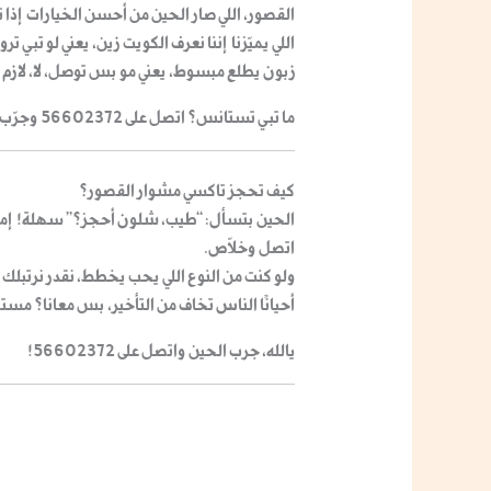
القصور
، اللي صار الحين من أحسن الخيارات إذا 
اللي يميّزنا إننا نعرف الكويت زين، يعني لو تبي
زبون يطلع مبسوط، يعني مو بس توصل، لا، لازم
ما تبي تستانس؟ اتصل على 56602372 وجرّب بنفسك!
كيف تحجز
تاكسي مشوار القصور
؟
الحين بتسأل: “طيب، شلون أحجز؟” سهلة! إما 
اتصل وخلّاص.
ولو كنت من النوع اللي يحب يخطط، نقدر نرتبلك
أحيانًا الناس تخاف من التأخير، بس معانا؟ م
يالله، جرب الحين واتصل على 56602372!