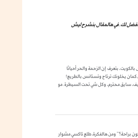
لأفضل لك. في هالمقال بنشرح ليش
الكويت، بتعرف إن الزحمة والحر أحيانًا
س كمان يخلونك ترتاح وتستانس بالطريج!
يف، سايق محترم، وكل شي تحت السيطرة. مو
ن براحة؟” ومن هالفكرة، طلع
تاكسي مشوار