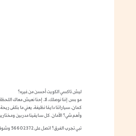
ليش
تاكسي الكويت
أحسن من غيره؟
مو بس إننا نوصلك، لا، إحنا نعيش معاك اللحظ
كمان، سياراتنا دايمًا نظيفة، يعني ما بتلقى ر
وأهم شي؟ الأمان. كل سايقينا مدربين ومختارين ب
تبي تجرب الفرق؟ اتصل على 56602372 وشوف بنفسك!