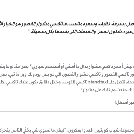
يوصل بسرعة، نظيف، وسعره مناسب، فـ تاكسي مشوار القصور هو الخيار ا
غيره، شلون تحجز، والخدمات اللي يقدمها بكل سهولة.”
ل: ليش أحجز
تاكسي مشوار
بدال ما أمشي أو أستخدم سيارتي؟ بصراحة، لو عايش ب
ور
تاكسي القصور
و
تاكسي مشوار القصور
، اللي مو بس يودونك وين ما تبي، ب
زحمة، تتصل على
stand taxi تاكسي الكويت
، وخلال دقايق يكون عندك تاكسي نظ
نك دفعت دم قلبك على مشوار!
موعة شباب كويتيين، قعدوا يفكرون: “ليش ما نسوي شي يخلّي الناس يتحركو