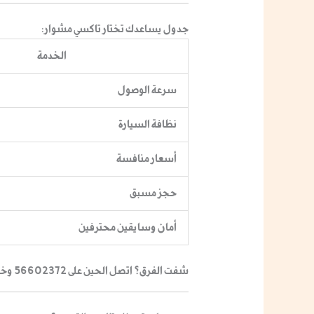
جدول يساعدك تختار
تاكسي مشوار
:
الخدمة
سرعة الوصول
نظافة السيارة
أسعار منافسة
حجز مسبق
أمان وسايقين محترفين
شفت الفرق؟ اتصل الحين على 56602372 وخلّ مشوارك يصير أحلى!