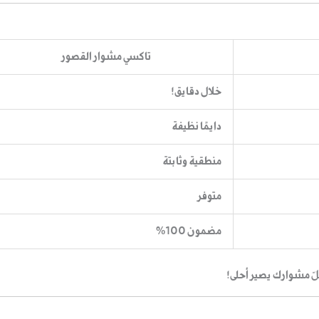
تاكسي مشوار القصور
خلال دقايق!
دايمًا نظيفة
منطقية وثابتة
متوفر
مضمون 100%