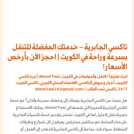
المفضلة
للتنقل
بسرعة
وراحة
في
الكويت
تاكسي الجابرية – خدمتك المفضلة للتنقل
|
احجز
بسرعة وراحة في الكويت | احجز الآن بأرخص
الآن
الأسعار!
بأرخص
الأسعار!
اترك تعليقاً
/
النقل والمواصلات في الكويت
,
Stand Taxi
,
أجرة تاكسي
الكويت
,
أخبار وعروض التاكسي
,
الاقتصاد المحلي الكويتي
,
تاكسي الكويت
24/7
,
تاكسي تحت الطلب
/
stand.taxi24@gmail.com
هل تبحث عن تاكسي الجابرية يوصلك إلى وجهتك بسرعة وأمان؟ مع خدمة
تاكسي الجابرية المميزة التي نقدمها في Stand Taxi، يمكنك الاستمتاع
بتجربة تنقل لا مثيل لها في الكويت. نفتخر بتقديم خدمة تكسيات الجابرية
على مدار الساعة، مع سائقين محترفين يعرفون كل شوارع وطرقات
المنطقة. سواء كنت بحاجة إلى تكاسي الجابرية للذهاب إلى العمل، أو