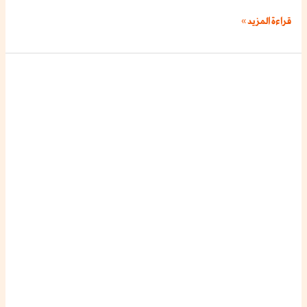
قراءة المزيد »
تاكسي
الدعية:
مشاويرك
من
الدعية
بسرعة
وروح
حلوة