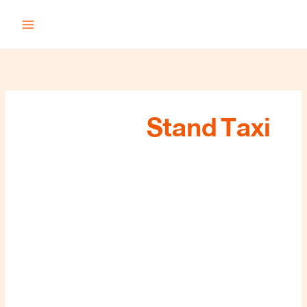
خطي
لى
لمحتوى
Stand Taxi
تاكسي
الخيران
:
مغامرة
الخيران
على
عجلات