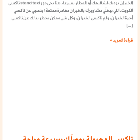
الخيران يوديك لشاليهك أو للمطار بسرعة. هنا يجي دور stand taxi تاكسي
الكويت، اللي بيخلّي مشاويرك بالخيران مغامرة ممتعة! بنحجي عن تاكسي
أجرة الخيران، رقم تاكسي الخيران، وكل شي ممكن يخطر ببالك عن تاكسي
[…]
قراءة المزيد »
تاكسي
المهبولة
يوصلّك
بسرعة
وراحة
–
احجز
الحين
بأرخص
الأسعار!
تاكسي المهبولة يوصلّك بسرعة وراحة –